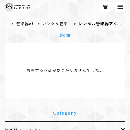
H
管楽器et
レンタル管楽器
レンタル管楽器アクセ
O
c.レンタ
アクセサリー
サリー（その他）
Item
M
ル
E
該当する商品が見つかりませんでした。
Category