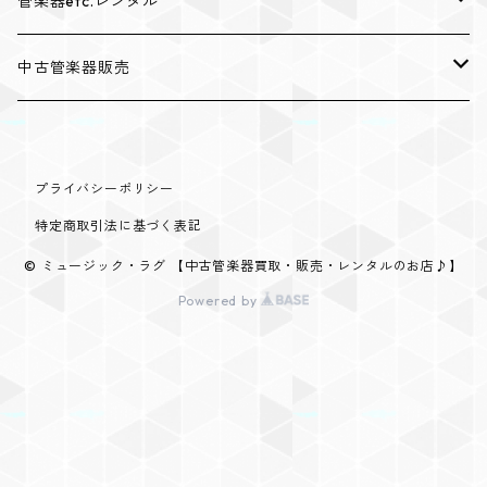
管楽器etc.レンタル
レンタルトランペット
中古管楽器販売
レンタルトロンボーン
中古トランペット販売
プライバシーポリシー
レンタルユーフォニアム
中古トロンボーン販売
特定商取引法に基づく表記
レンタルウインドシンセサイザー
中古サクソフォン販売
© ミュージック・ラグ 【中古管楽器買取・販売・レンタルのお店♪】
Powered by
レンタルマウスピース（トランペット用）
中古フルート販売
レンタルマウスピース（トロンボーン・ユーフォニアム用）
レンタル管楽器アクセサリー