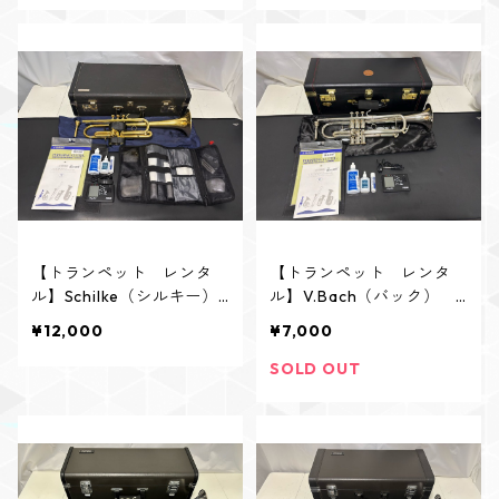
【トランペット レンタ
【トランペット レンタ
ル】Schilke（シルキー）
ル】V.Bach（バック） V
C3Lb GP
incent SP 菊本和昭氏 選定
¥12,000
¥7,000
品
SOLD OUT