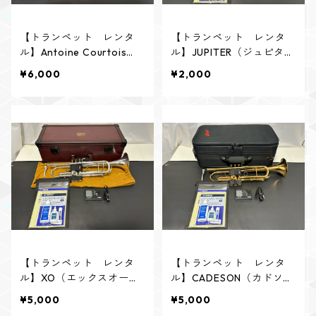
【トランペット レンタ
【トランペット レンタ
ル】Antoine Courtois
ル】JUPITER（ジュピタ
（クルトワ） ピッコロト
ー） JST-314L（スライ
¥6,000
¥2,000
ランペット ロジェ・デル
ドトランペット）
モットモデル
【トランペット レンタ
【トランペット レンタ
ル】XO（エックスオー）
ル】CADESON（カドソ
GX-2 SP 高橋敦氏 選定
ン） TR-2000RG ルイ
¥5,000
¥5,000
品
ス・バジェ氏 選定品