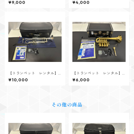
Bach（バック） 180ML37 S
Bach（バック） TR300 GL
¥9,000
¥4,000
P
【トランペット レンタル】Y
【トランペット レンタル】A
AMAHA（ヤマハ） YTR-833
ntoine Courtois（クルトワ）
¥10,000
¥6,000
5S Xeno 現行モデル（Xeno第
ピッコロトランペット ロ
4世代）
ジェ・デルモットモデル
その他の商品