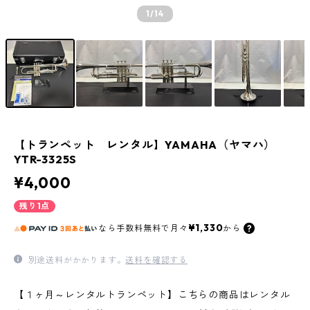
1
/14
【トランペット レンタル】YAMAHA（ヤマハ）
YTR-3325S
¥4,000
残り1点
¥1,330
なら
手数料無料で
月々
から
別途送料がかかります。
送料を確認する
【１ヶ月～レンタルトランペット】こちらの商品はレンタル