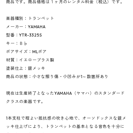
商品です。商品価格は１ヶ月のレンタル料金（税込）です。
楽器種別：トランペット
メーカー：YAMAHA
型番：YTR-3325S
キー：Ｂ♭
ボアサイズ：MLボア
材質：イエローブラス製
塗装仕上：銀メッキ
商品の状態：小さな擦り傷・小凹みが1～数箇所あり
現在は生産終了となったYAMAHA（ヤマハ）のスタンダード
クラスの楽器です。
1本支柱で程よい抵抗感の吹き心地で、オーソドックスな銀メ
ッキ仕上げにより、トランペットの基本となる音色を十分に