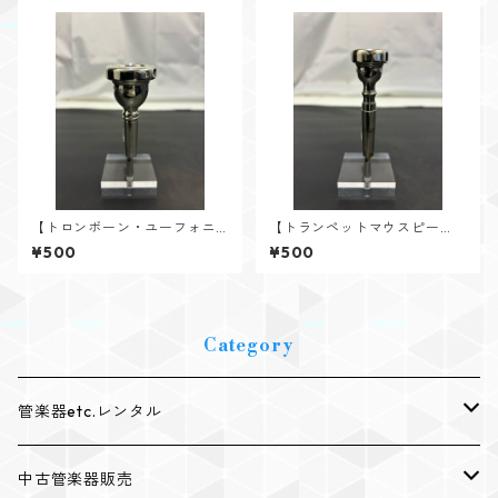
【トロンボーン・ユーフォニ
【トランペットマウスピー
アムマウスピース レンタ
ス レンタル】V.Bach（バッ
¥500
¥500
ル】V.Bach（バック） 5GS
ク） 5B ノーコーポ
ノーコーポ（スモールシャン
ク）
Category
管楽器etc.レンタル
レンタルトランペット
中古管楽器販売