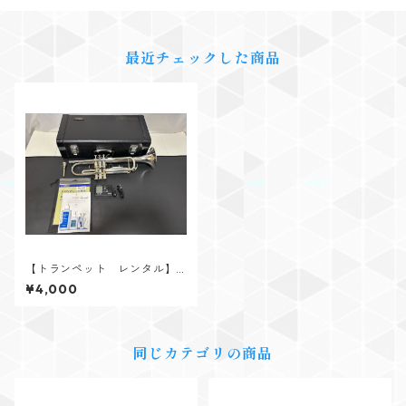
最近チェックした商品
【トランペット レンタル】Y
AMAHA（ヤマハ） YTR-332
¥4,000
5S
同じカテゴリの商品