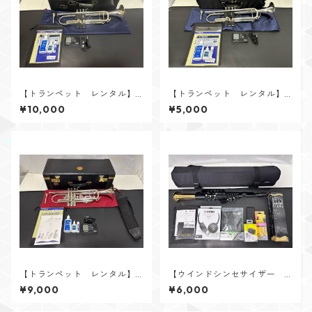
【トランペット レンタル】Y
【トランペット レンタル】Y
AMAHA（ヤマハ） YTR-833
AMAHA（ヤマハ） YTR-433
¥10,000
¥5,000
5S Xeno 現行モデル（Xeno第
5GSⅡ
4世代）
【トランペット レンタル】V.
【ウインドシンセサイザー
Bach（バック） 180ML37 S
レンタル】YAMAHA（ヤマ
¥9,000
¥6,000
P
ハ） YDS-150 デジタルサ
ックス