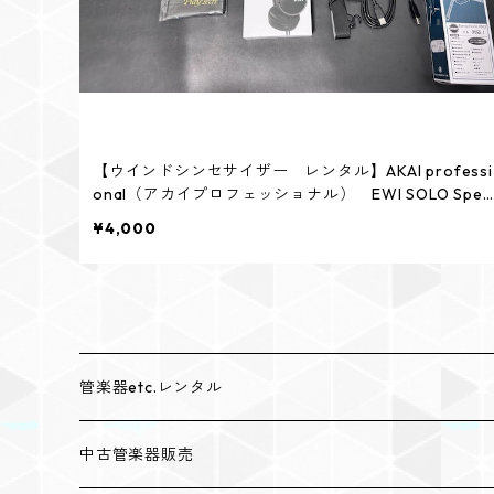
【ウインドシンセサイザー レンタル】AKAI professi
onal（アカイプロフェッショナル） EWI SOLO Spec
al Edition White ウインドシンセサイザー
¥4,000
管楽器etc.レンタル
レンタルトランペット
中古管楽器販売