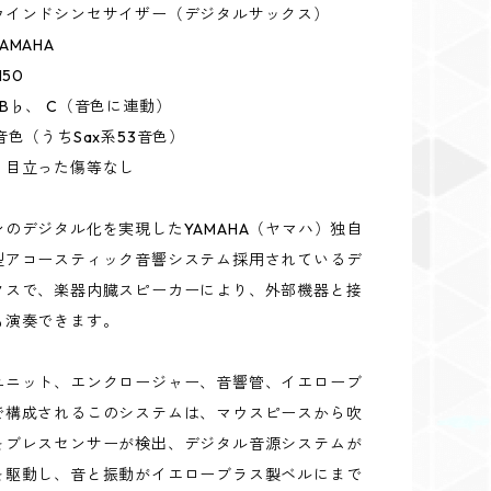
ウインドシンセサイザー（デジタルサックス）
AMAHA
150
B♭、 C（音色に連動）
音色（うちSax系53音色）
：目立った傷等なし
のデジタル化を実現したYAMAHA（ヤマハ）独自
型アコースティック音響システム採用されているデ
クスで、楽器内臓スピーカーにより、外部機器と接
も演奏できます。
ユニット、エンクロージャー、音響管、イエローブ
で構成されるこのシステムは、マウスピースから吹
をブレスセンサーが検出、デジタル音源システムが
を駆動し、音と振動がイエローブラス製ベルにまで