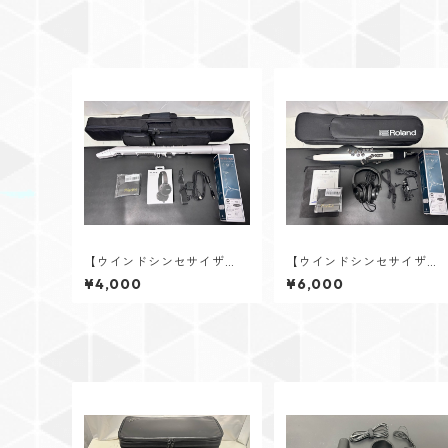
【ウインドシンセサイザ
【ウインドシンセサイザ
ー レンタル】AKAI profes
ー レンタル】Roland（ロ
¥4,000
¥6,000
sional（アカイプロフェッシ
ーランド） Aerophone A
ョナル） EWI SOLO Speci
E-20 ウインドシンセサイ
al Edition White ウインド
ザー
シンセサイザー