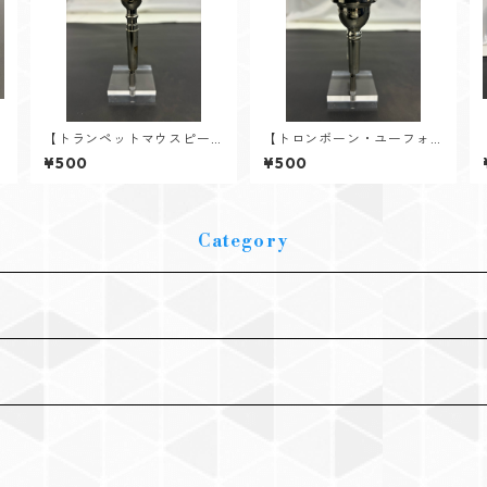
【トランペットマウスピー
【トロンボーン・ユーフォ
ス レンタル】V.Bach（バ
ニアムマウスピース レン
¥500
¥500
ック） 5C 旧刻印(ディープ
タル】V.Bach（バック） 5
ピリオド)
GS ノーコーポ（スモールシ
ャンク）
Category