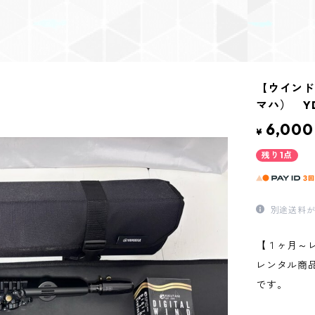
【ウインド
マハ） Y
6,000
¥
残り1点
別途送料が
【１ヶ月～
レンタル商
です。