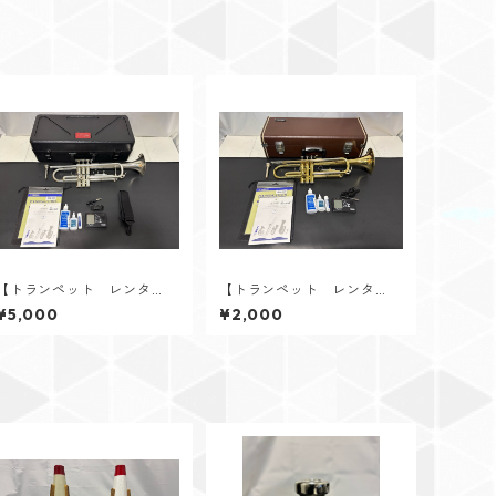
【トランペット レンタ
【トランペット レンタ
ル】V.Bach（バック） TR
ル】YAMAHA（ヤマハ） Y
¥5,000
¥2,000
600 SP
TR-2320E