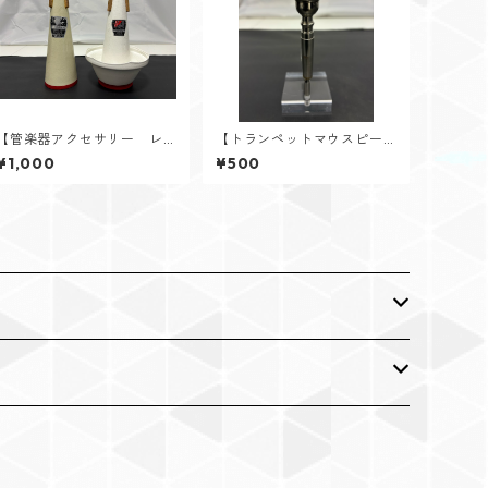
【管楽器アクセサリー レ
【トランペットマウスピー
ンタル】NEW STONE LINE
ス レンタル】V.Bach（バ
¥1,000
¥500
D（ニューストンライン）
ック） 3C ラージレター
テナー・テナーバストロン
ボーン用ミュート 2点セット