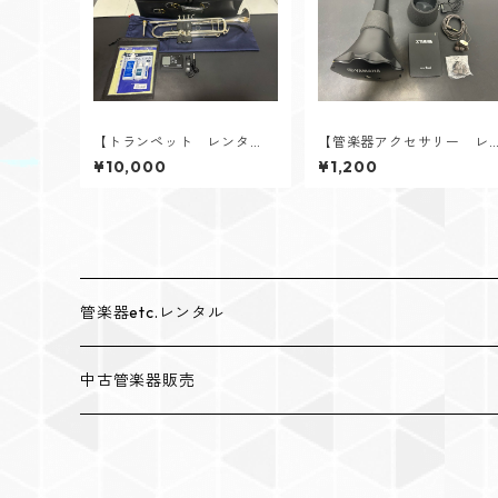
【トランペット レンタ
【管楽器アクセサリー レ
ル】YAMAHA（ヤマハ） Y
ンタル】YAMAHA（ヤマ
¥10,000
¥1,200
TR-8335S Xeno 現行モデル
ハ） トロンボーン用サイ
（Xeno第4世代）
レントブラス SB5X
管楽器etc.レンタル
レンタルトランペット
中古管楽器販売
レンタルトロンボーン
中古トランペット販売