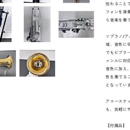
伝わること
フォンを演
ら音楽を奏
ソプラノ/ア
域、音色に
でもビブラ
ャンルに対
音色に加え
色を奏でる
となってい
アコーステ
も、気軽に
【付属品】