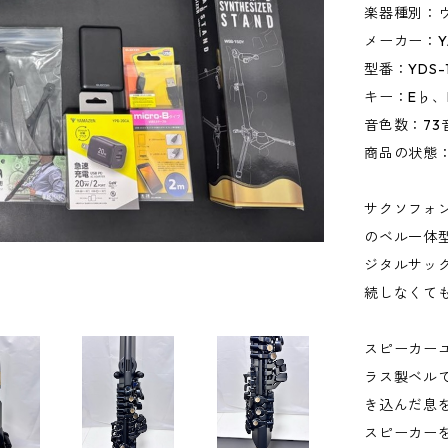
楽器種別：
メーカー：Y
型番：YDS-
キー：E♭、
音色数：73
商品の状態
サクソフォン
のベル一体
ジタルサッ
続しなくて
スピーカー
ラス製ベル
き込んだ息
スピーカー