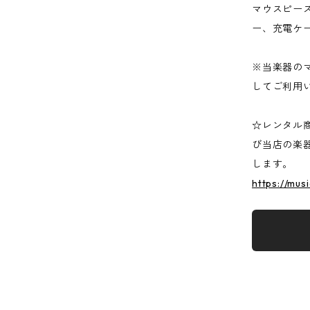
マウスピー
ー、充電ケ
※当楽器の
してご利用
☆レンタル
び当店の楽
します。
https://mus