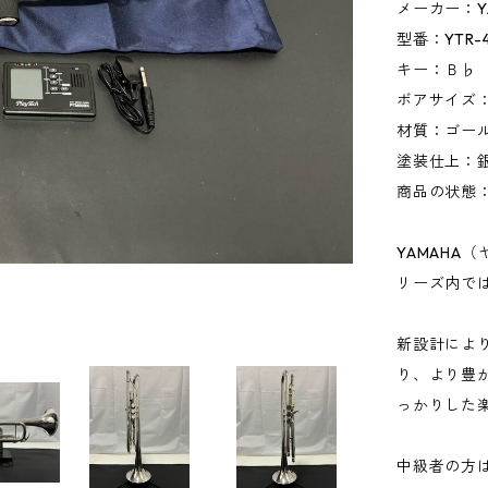
メーカー：Y
型番：YTR-
キー：Ｂ♭
ボアサイズ：
材質：ゴー
塗装仕上：
商品の状態
YAMAHA
リーズ内で
新設計によ
り、より豊
っかりした
中級者の方