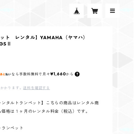
ット レンタル】YAMAHA（ヤマハ）
5GSⅡ
¥1,660
なら
手数料無料で
月々
から
かかります。
送料を確認する
レンタルトランペット】こちらの商品はレンタル商
品価格は１ヶ月のレンタル料金（税込）です。
トランペット