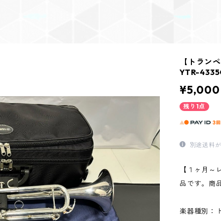
【トランペ
YTR-433
¥5,000
残り1点
別途送料が
【１ヶ月～
品です。商
楽器種別：