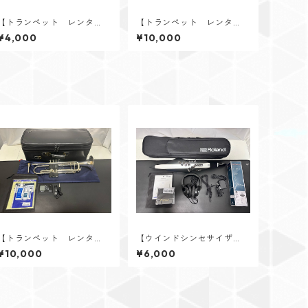
【トランペット レンタ
【トランペット レンタ
ル】YAMAHA（ヤマハ） Y
ル】YAMAHA（ヤマハ） Y
¥4,000
¥10,000
TR-3325S
TR-8335S Xeno 現行モデル
（Xeno第4世代）
【トランペット レンタ
【ウインドシンセサイザ
ル】YAMAHA（ヤマハ） Y
ー レンタル】Roland（ロ
¥10,000
¥6,000
TR-8335S Xeno 現行モデル
ーランド） Aerophone A
（Xeno第4世代）
E-20 ウインドシンセサイ
ザー