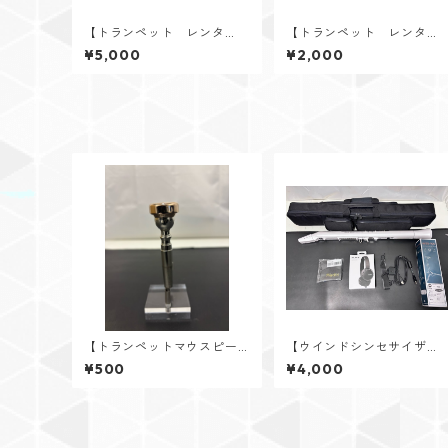
【トランペット レンタ
【トランペット レンタ
ル】V.Bach（バック） TR
ル】YAMAHA（ヤマハ） 
¥5,000
¥2,000
600 SP
TR-2320E
【トランペットマウスピー
【ウインドシンセサイザ
ス レンタル】V.Bach（バ
ー レンタル】AKAI profe
¥500
¥4,000
ック） 1-1/2C PGP ノーコ
sional（アカイプロフェッ
ーポ
ョナル） EWI SOLO Spec
al Edition White ウイン
シンセサイザー