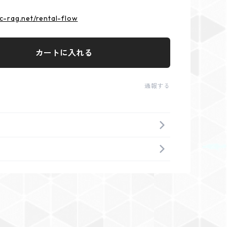
ic-rag.net/rental-flow
カートに入れる
通報する