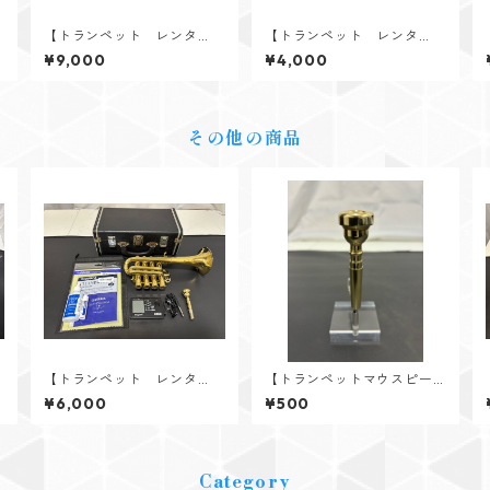
【トランペット レンタ
【トランペット レンタ
Y
ル】V.Bach（バック） 180
ル】V.Bach（バック） TR
¥9,000
¥4,000
ML37 SP
300 GL
その他の商品
【トランペット レンタ
【トランペットマウスピー
s
ル】Antoine Courtois（ク
ス レンタル】V.Bach（バ
¥6,000
¥500
シ
ルトワ） ピッコロトラン
ック） 7C GP ラージレタ
i
ペット ロジェ・デルモッ
ー
ド
トモデル
Category