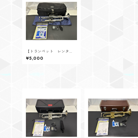
【トランペット レンタ
ル】YAMAHA（ヤマハ） Y
¥5,000
TR-4335GSⅡ