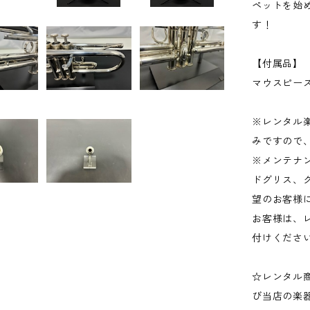
ペットを始
す！
【付属品】
マウスピース
※レンタル
みですので
※メンテナ
ドグリス、
望のお客様
お客様は、
付けくださ
☆レンタル
び当店の楽