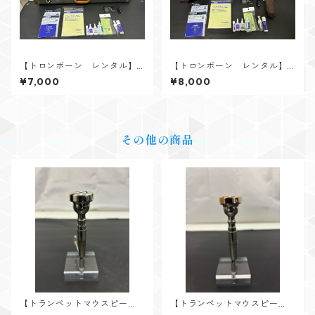
【トロンボーン レンタル】V.
【トロンボーン レンタル】Y
Bach（バック） Model 42B
AMAHA（ヤマハ） YSL-882
¥7,000
¥8,000
O GL
UG Xeno
その他の商品
【トランペットマウスピー
【トランペットマウスピー
ス レンタル】V.Bach（バッ
ス レンタル】V.Bach（バッ