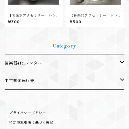
【管楽器アクセサリー レン
【管楽器アクセサリー レン
タル】Chukan（チューカン）
タル】YAMAHA（ヤマハ）
¥300
¥500
トランペット・コルネット
トランペット・コルネット用
用ストレートミュート（アル
サイレントブラス PM7&ST7
ミ製） ②
Category
管楽器etc.レンタル
レンタルトランペット
中古管楽器販売
レンタルトロンボーン
中古トランペット販売
プライバシーポリシー
レンタルユーフォニアム
中古トロンボーン販売
特定商取引法に基づく表記