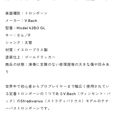
楽器種別：トロンボーン
メーカー：V.Bach
型番：Model 42BO GL
キー：Ｂ♭／F
シャンク：太管
材質：イエローブラス製
塗装仕上：ゴールドラッカー
商品の状態：演奏に支障のない修理歴等の大きな傷や凹みあ
り
世界中で初心者からプロプレイヤーまで幅広く使用されてい
る定番トロンボーンの１つであるV.Bach（ヴィンセント・バ
ック）のStradivarius（ストラディバリウス）モデルのテナ
ーバストロンボーンです。