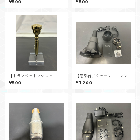
¥500
¥500
ク） 1-1/2C 旧刻印(ディープ
ク） 1-1/2C PGP ノーコーポ
ピリオド)
【トランペットマウスピー
【管楽器アクセサリー レン
ス レンタル】V.Bach（バッ
タル】YAMAHA（ヤマハ）
¥500
¥1,200
ク） 7C GP ラージレター
トロンボーン用サイレントブ
ラス SB5X