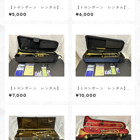
【トロンボーン レンタル】Y
【トロンボーン レンタル】G
AMAHA（ヤマハ） YBL-322
etzen（ゲッツェン） Etern
¥5,000
¥6,000
a 998（バルブトロンボーン・
スライド付）
【トロンボーン レンタル】K
【トロンボーン レンタル】S.
ING（キング） 2103F （3B
E.Shires（シャイアーズ） 1
¥7,000
¥10,000
F）
Y/TB47