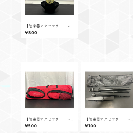
【管楽器アクセサリー レ
ンタル】TrumCor（トラン
¥800
コア） バストロンボーン
用カップミュート
【管楽器アクセサリー レ
【管楽器アクセサリー レ
ンタル】RITTER（リッタ
ンタル】譜面台（軽量スチ
¥500
¥100
ー） バストロンボーン用
ール製）
ソフトケース ピンク