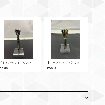
ケース
トレートミュート
【トランペットマウスピー
【トランペットマウスピー
ス レンタル】V.Bach（バ
ス レンタル】YAMAHA
¥500
¥500
ック） 1-1/2C PGP ノーコ
（ヤマハ） 14A4a GP
ーポ