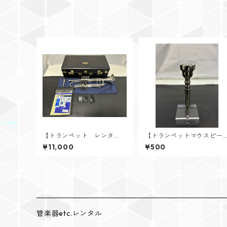
【トランペット レンタ
【トランペットマウスピー
ル】YAMAHA（ヤマハ） Y
ス レンタル】V.Bach（バ
¥11,000
¥500
TR-8335S Xeno 福田善亮氏
ック） 3C ラージレター
選定品
管楽器etc.レンタル