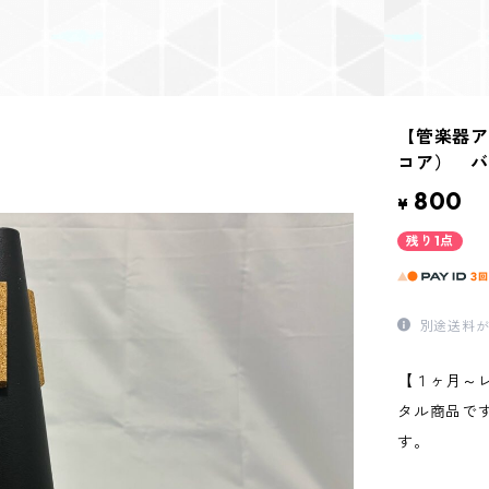
【管楽器ア
コア） バ
800
¥
残り1点
別途送料が
【１ヶ月～
タル商品で
す。