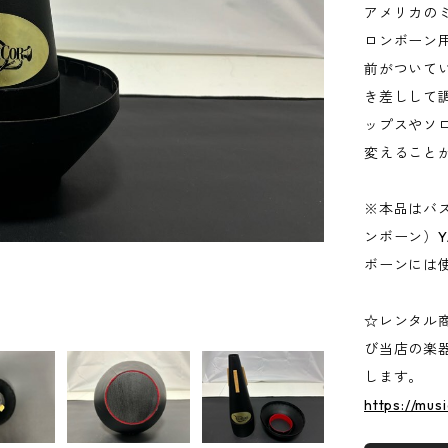
アメリカのミ
ロンボーン
前がついて
き差しして
ップスやソ
変えること
※本品はバ
ンボーン）Y
ボーンには
☆レンタル
び当店の楽
します。
https://mus