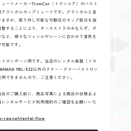
ュートメーカーTrumCor（トランコア）のバスト
用クラシカルカップミュートです。クラシカルと名
いますが、取り外し可能な可動式のカップ部分を抜
調整することにより、オーケストラのみならず、ポ
ロなど、様々なジャンルやシーンに合わせて音色を
が可能です。
ストロンボーン用です。当店のレンタル楽器（トロ
AMAHA YBL-322以外のテナー・テナーバストロン
使用できませんので、ご注意ください。
商品のご購入前に、商品写真による商品の状態およ
器レンタルサービス利用規約のご確認をお願いいた
ic-rag.net/rental-flow