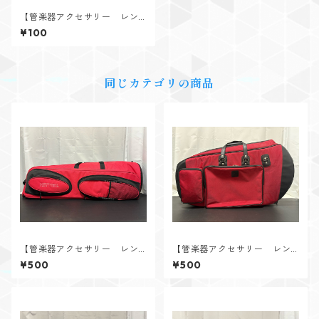
【管楽器アクセサリー レン
タル】譜面台（軽量スチール
¥100
製）
同じカテゴリの商品
【管楽器アクセサリー レン
【管楽器アクセサリー レン
タル】RITTER（リッター）
タル】DAC（ダク） ユーフ
¥500
¥500
バストロンボーン用ソフトケ
ォニアム用ソフトケース レッ
ース ピンク
ド