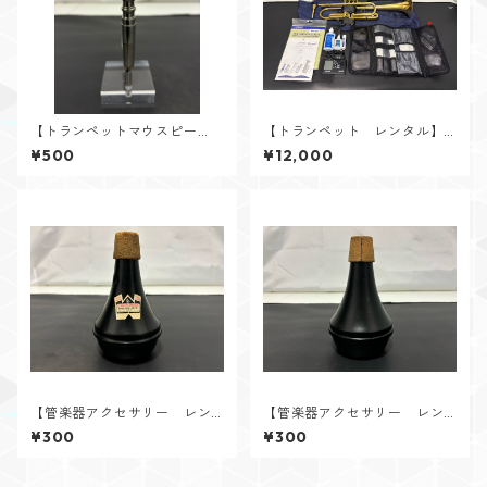
【トランペットマウスピー
【トランペット レンタル】S
ス レンタル】V.Bach（バッ
chilke（シルキー） C3Lb G
¥500
¥12,000
ク） 3C ラージレター
P
【管楽器アクセサリー レン
【管楽器アクセサリー レン
タル】DENIS WICK（デニスウ
タル】DENIS WICK（デニスウ
¥300
¥300
ィック） トランペット・コ
ィック） トランペット・コ
ルネット用プラクティスミュ
ルネット用プラクティスミュ
ート ①
ート②