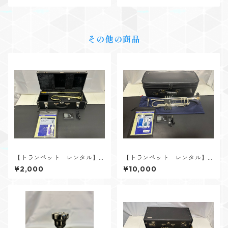
ア） バストロンボーン用カ
ィック） テナー・テナーバ
ップミュート
ストロンボーン用ストレート
ミュート
その他の商品
【トランペット レンタル】J
【トランペット レンタル】Y
UPITER（ジュピター） JST-
AMAHA（ヤマハ） YTR-833
¥2,000
¥10,000
314L（スライドトランペッ
5S Xeno 現行モデル（Xeno第
ト）
4世代）