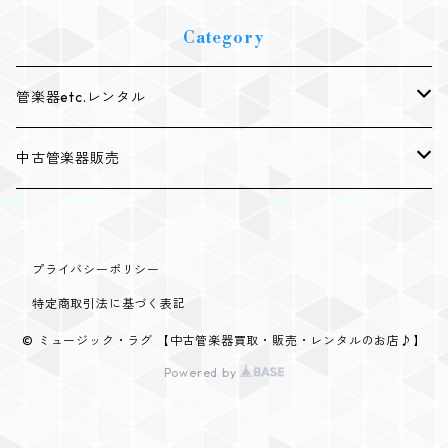
Category
管楽器etc.レンタル
レンタルトランペット
中古管楽器販売
レンタルトロンボーン
中古トランペット販売
プライバシーポリシー
レンタルユーフォニアム
中古トロンボーン販売
特定商取引法に基づく表記
レンタルウインドシンセサイザー
中古サクソフォン販売
© ミュージック・ラグ 【中古管楽器買取・販売・レンタルのお店♪】
Powered by
レンタルマウスピース（トランペット用）
中古フルート販売