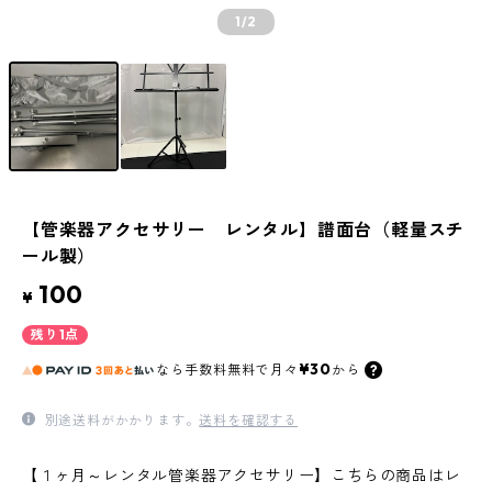
1
/2
【管楽器アクセサリー レンタル】譜面台（軽量スチ
ール製）
100
¥
残り1点
¥30
なら
手数料無料で
月々
から
別途送料がかかります。
送料を確認する
【１ヶ月～レンタル管楽器アクセサリー】こちらの商品はレ